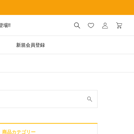

場!!
新規会員登録
TreatsHouse

【オーラルン】歯磨きガ
ムのご案内｜イベント・
店頭配布チラシ
商品カテゴリー