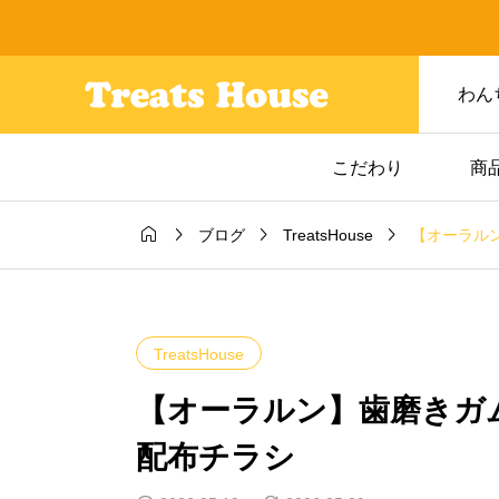
わん
こだわり
商




【オーラル
ブログ
TreatsHouse
情報
イベント情報

ート】春の陽
出店レポート｜島根
タイムマルシ
わん春まつり2026・
TreatsHouse
緑地
戸内わん+にゃんマー
【オーラルン】歯磨きガ
ット｜初めての場所
また会える場所
配布チラシ