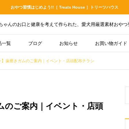
おやつ習慣はじめよう!!［ Treats House ］トリーツハウス
ちゃんのお口と健康を考えて作られた、愛犬用厳選素材おやつ登
品一覧
ブログ
お知らせ
お買い物ガイド
ン】歯磨きガムのご案内｜イベント・店頭配布チラシ
イベント情報
わん
出店レポート｜びわ湖わ
瀬
んにゃんマルシェ・青空
ケ
と新緑の中で、
ムのご案内｜イベント・店頭
と、