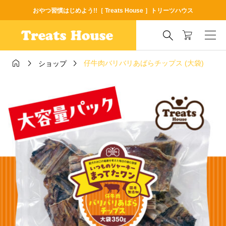
おやつ習慣はじめよう!!［ Treats House ］トリーツハウス




仔牛肉バリバリあばらチップス (大袋)
ショップ