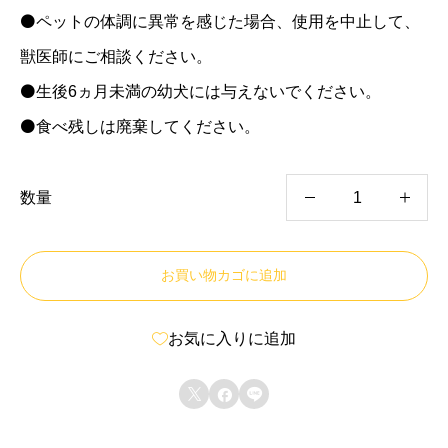
⚫ペットの体調に異常を感じた場合、使用を中止して、
獣医師にご相談ください。
⚫生後6ヵ月未満の幼犬には与えないでください。
⚫食べ残しは廃棄してください。
仔
数量
牛
肉
お買い物カゴに追加
バ
リ
お気に入りに追加
バ
リ



あ
ば