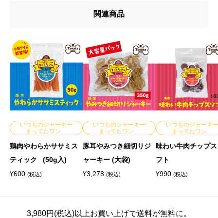
関連商品
ら
チ
ッ
プ
ス
(
大
袋
いつものジャーキー
いつものジャーキー
いつものジャーキ
まってたワン
まってたワン
まってたワン
)
鶏肉やわらかササミス
豚耳やみつき細切りジ
味わい牛肉チップス
個
ティック (50g入)
ャーキー (大袋)
フト
¥
600
¥
3,278
¥
990
(税込)
(税込)
(税込)
3,980円(税込)以上お買い上げで送料が無料に。