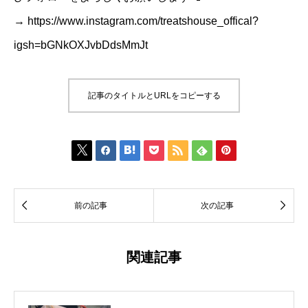
→
https://www.instagram.com/treatshouse_offical?
igsh=bGNkOXJvbDdsMmJt
記事のタイトルとURLをコピーする









前の記事
次の記事
関連記事